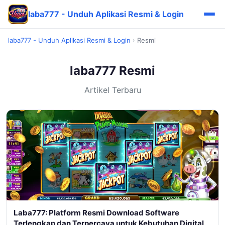
laba777 - Unduh Aplikasi Resmi & Login
laba777 - Unduh Aplikasi Resmi & Login
›
Resmi
laba777 Resmi
Artikel Terbaru
Laba777: Platform Resmi Download Software
Terlengkap dan Terpercaya untuk Kebutuhan Digital