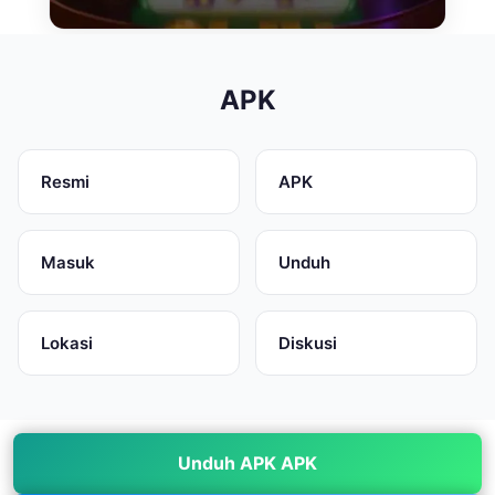
APK
Resmi
APK
Masuk
Unduh
Lokasi
Diskusi
Unduh APK APK