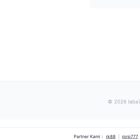
© 2026 laba7
Partner Kami：
rk88
|
rprp777