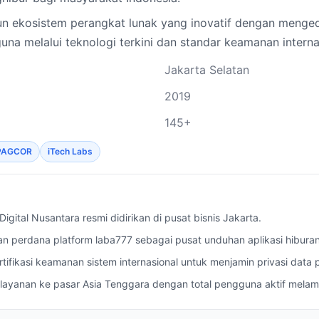
ekosistem perangkat lunak yang inovatif dengan menge
na melalui teknologi terkini dan standar keamanan interna
Jakarta Selatan
2019
145+
PAGCOR
iTech Labs
igital Nusantara resmi didirikan di pusat bisnis Jakarta.
an perdana platform laba777 sebagai pusat unduhan aplikasi hibura
rtifikasi keamanan sistem internasional untuk menjamin privasi data
 layanan ke pasar Asia Tenggara dengan total pengguna aktif melamp