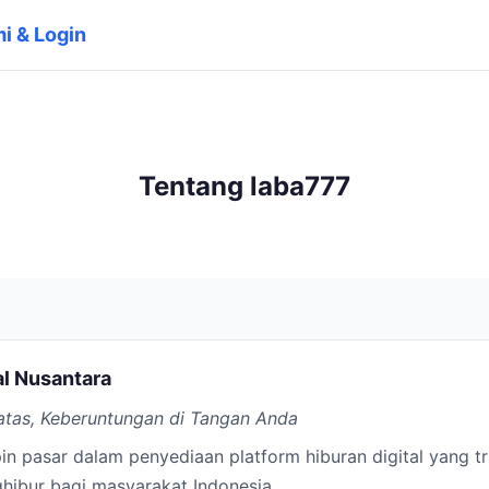
i & Login
Tentang laba777
al Nusantara
atas, Keberuntungan di Tangan Anda
n pasar dalam penyediaan platform hiburan digital yang t
hibur bagi masyarakat Indonesia.