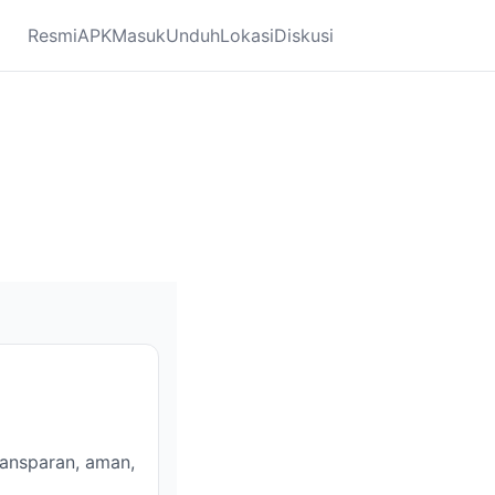
Resmi
APK
Masuk
Unduh
Lokasi
Diskusi
ransparan, aman,