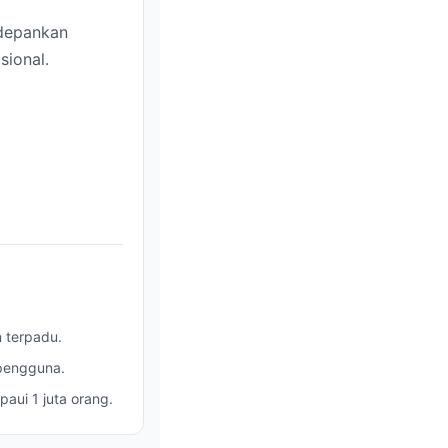
depankan
sional.
n terpadu.
 pengguna.
aui 1 juta orang.