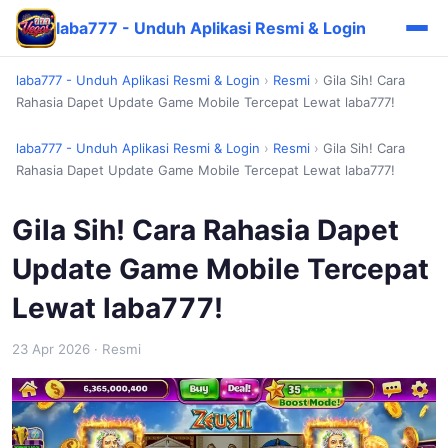
laba777 - Unduh Aplikasi Resmi & Login
laba777 - Unduh Aplikasi Resmi & Login
›
Resmi
›
Gila Sih! Cara
Rahasia Dapet Update Game Mobile Tercepat Lewat laba777!
laba777 - Unduh Aplikasi Resmi & Login
›
Resmi
›
Gila Sih! Cara
Rahasia Dapet Update Game Mobile Tercepat Lewat laba777!
Gila Sih! Cara Rahasia Dapet
Update Game Mobile Tercepat
Lewat laba777!
23 Apr 2026
· Resmi