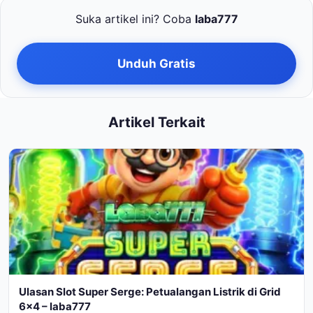
Suka artikel ini? Coba
laba777
Unduh Gratis
Artikel Terkait
Ulasan Slot Super Serge: Petualangan Listrik di Grid
6×4 – laba777