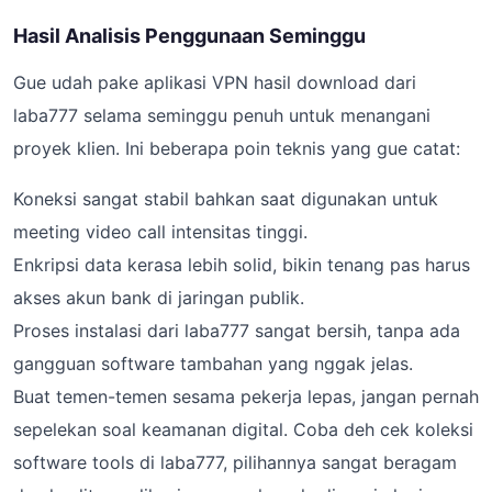
Hasil Analisis Penggunaan Seminggu
Gue udah pake aplikasi VPN hasil download dari
laba777 selama seminggu penuh untuk menangani
proyek klien. Ini beberapa poin teknis yang gue catat:
Koneksi sangat stabil bahkan saat digunakan untuk
meeting video call intensitas tinggi.
Enkripsi data kerasa lebih solid, bikin tenang pas harus
akses akun bank di jaringan publik.
Proses instalasi dari laba777 sangat bersih, tanpa ada
gangguan software tambahan yang nggak jelas.
Buat temen-temen sesama pekerja lepas, jangan pernah
sepelekan soal keamanan digital. Coba deh cek koleksi
software tools di laba777, pilihannya sangat beragam