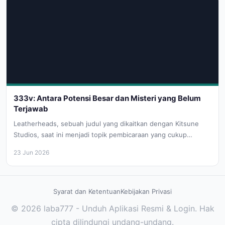
333v: Antara Potensi Besar dan Misteri yang Belum
Terjawab
Leatherheads, sebuah judul yang dikaitkan dengan Kitsune
Studios, saat ini menjadi topik pembicaraan yang cukup
membingungkan di komunitas slot. Dengan...
23 Jun 2026
Syarat dan Ketentuan
Kebijakan Privasi
© 2026 laba777 - Unduh Aplikasi Resmi & Login. Hak
cipta dilindungi undang-undang.