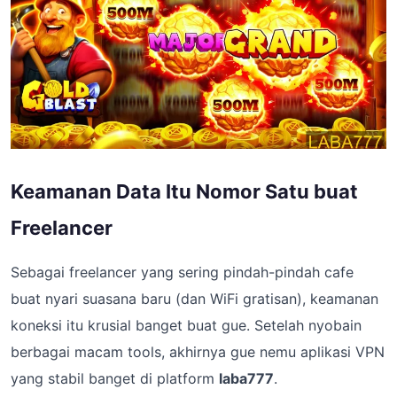
Keamanan Data Itu Nomor Satu buat
Freelancer
Sebagai freelancer yang sering pindah-pindah cafe
buat nyari suasana baru (dan WiFi gratisan), keamanan
koneksi itu krusial banget buat gue. Setelah nyobain
berbagai macam tools, akhirnya gue nemu aplikasi VPN
yang stabil banget di platform
laba777
.