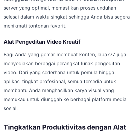
server yang optimal, memastikan proses unduhan
selesai dalam waktu singkat sehingga Anda bisa segera
menikmati tontonan favorit.
Alat Pengeditan Video Kreatif
Bagi Anda yang gemar membuat konten, laba777 juga
menyediakan berbagai perangkat lunak pengeditan
video. Dari yang sederhana untuk pemula hingga
aplikasi tingkat profesional, semua tersedia untuk
membantu Anda menghasilkan karya visual yang
memukau untuk diunggah ke berbagai platform media
sosial.
Tingkatkan Produktivitas dengan Alat