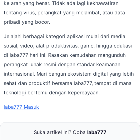
ke arah yang benar. Tidak ada lagi kekhawatiran
tentang virus, perangkat yang melambat, atau data
pribadi yang bocor.
Jelajahi berbagai kategori aplikasi mulai dari media
sosial, video, alat produktivitas, game, hingga edukasi
di laba777 hari ini. Rasakan kemudahan mengunduh
perangkat lunak resmi dengan standar keamanan
internasional. Mari bangun ekosistem digital yang lebih
sehat dan produktif bersama laba777, tempat di mana
teknologi bertemu dengan kepercayaan.
laba777 Masuk
Suka artikel ini? Coba
laba777