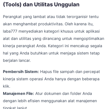
(Tools) dan Utilitas Unggulan
Perangkat yang lambat atau tidak terorganisir tentu
akan menghambat produktivitas. Oleh karena itu,
laba777 menyediakan kategori khusus untuk aplikasi
alat dan utilitas yang dirancang untuk mengoptimalkan
kinerja perangkat Anda. Kategori ini mencakup segala
hal yang Anda butuhkan untuk menjaga sistem tetap
berjalan lancar.
Pembersih Sistem:
Hapus file sampah dan percepat
kinerja sistem operasi Anda hanya dengan beberapa
klik.
Manajemen File:
Atur dokumen dan folder Anda
dengan lebih efisien menggunakan alat manajemen
tingkat lanjut.