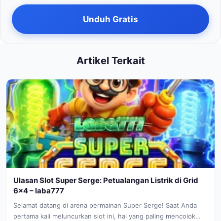
Unduh Gratis
Artikel Terkait
Ulasan Slot Super Serge: Petualangan Listrik di Grid
6×4 – laba777
Selamat datang di arena permainan Super Serge! Saat Anda
pertama kali meluncurkan slot ini, hal yang paling mencolok