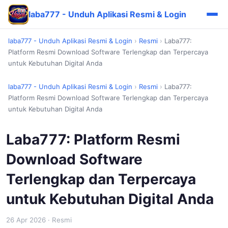
laba777 - Unduh Aplikasi Resmi & Login
laba777 - Unduh Aplikasi Resmi & Login
›
Resmi
›
Laba777:
Platform Resmi Download Software Terlengkap dan Terpercaya
untuk Kebutuhan Digital Anda
laba777 - Unduh Aplikasi Resmi & Login
›
Resmi
›
Laba777:
Platform Resmi Download Software Terlengkap dan Terpercaya
untuk Kebutuhan Digital Anda
Laba777: Platform Resmi
Download Software
Terlengkap dan Terpercaya
untuk Kebutuhan Digital Anda
26 Apr 2026
· Resmi