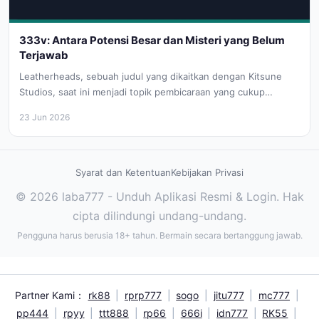
333v: Antara Potensi Besar dan Misteri yang Belum
Terjawab
Leatherheads, sebuah judul yang dikaitkan dengan Kitsune
Studios, saat ini menjadi topik pembicaraan yang cukup
membingungkan di komunitas slot. Dengan...
23 Jun 2026
Syarat dan Ketentuan
Kebijakan Privasi
© 2026 laba777 - Unduh Aplikasi Resmi & Login. Hak
cipta dilindungi undang-undang.
Pengguna harus berusia 18+ tahun. Bermain secara bertanggung jawab.
Partner Kami：
rk88
|
rprp777
|
sogo
|
jitu777
|
mc777
|
pp444
|
rpyy
|
ttt888
|
rp66
|
666i
|
idn777
|
RK55
|