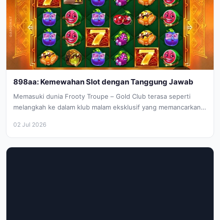
898aa: Kemewahan Slot dengan Tanggung Jawab
Memasuki dunia Frooty Troupe – Gold Club terasa seperti
melangkah ke dalam klub malam eksklusif yang memancarkan
kemewahan di setiap...
02 Jul 2026