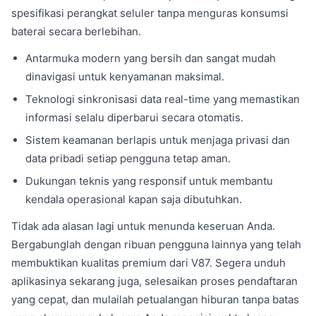
spesifikasi perangkat seluler tanpa menguras konsumsi
baterai secara berlebihan.
Antarmuka modern yang bersih dan sangat mudah
dinavigasi untuk kenyamanan maksimal.
Teknologi sinkronisasi data real-time yang memastikan
informasi selalu diperbarui secara otomatis.
Sistem keamanan berlapis untuk menjaga privasi dan
data pribadi setiap pengguna tetap aman.
Dukungan teknis yang responsif untuk membantu
kendala operasional kapan saja dibutuhkan.
Tidak ada alasan lagi untuk menunda keseruan Anda.
Bergabunglah dengan ribuan pengguna lainnya yang telah
membuktikan kualitas premium dari V87. Segera unduh
aplikasinya sekarang juga, selesaikan proses pendaftaran
yang cepat, dan mulailah petualangan hiburan tanpa batas