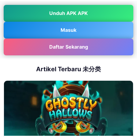
Unduh APK APK
Masuk
Daftar Sekarang
Artikel Terbaru 未分类