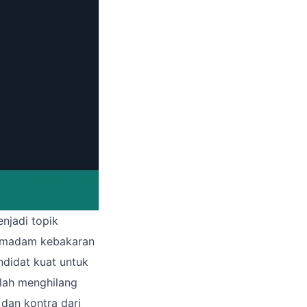
enjadi topik
pemadam kebakaran
ndidat kuat untuk
olah menghilang
 dan kontra dari