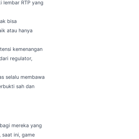
iki lembar RTP yang
dak bisa
ik atau hanya
otensi kemenangan
dari regulator,
las selalu membawa
erbukti sah dan
a bagi mereka yang
 saat ini, game