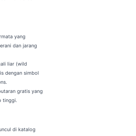
ermata yang
rani dan jarang
li liar (wild
tis dengan simbol
ns.
taran gratis yang
 tinggi.
ncul di katalog