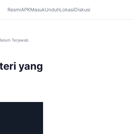
Resmi
APK
Masuk
Unduh
Lokasi
Diskusi
 Belum Terjawab
teri yang