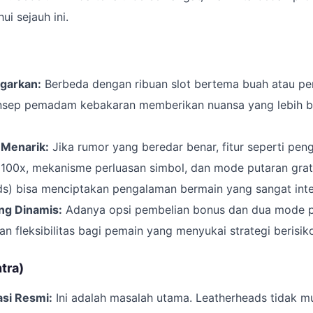
ui sejauh ini.
garkan:
Berbeda dengan ribuan slot bertema buah atau p
sep pemadam kebakaran memberikan nuansa yang lebih be
 Menarik:
Jika rumor yang beredar benar, fitur seperti penga
a 100x, mekanisme perluasan simbol, dan mode putaran gra
lds) bisa menciptakan pengalaman bermain yang sangat inte
ng Dinamis:
Adanya opsi pembelian bonus dan dua mode pu
 fleksibilitas bagi pemain yang menyukai strategi berisiko
tra)
asi Resmi:
Ini adalah masalah utama. Leatherheads tidak mu